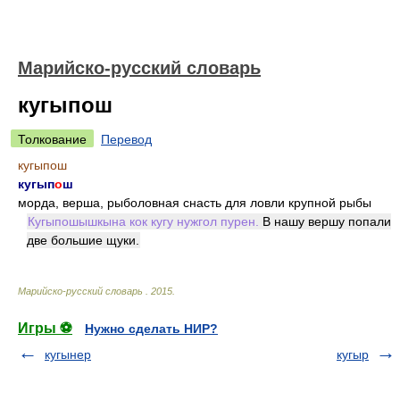
Марийско-русский словарь
кугыпош
Толкование
Перевод
кугыпош
кугып
о
ш
морда, верша, рыболовная снасть для ловли крупной рыбы
Кугыпошышкына кок кугу нужгол пурен.
В нашу вершу попали
две большие щуки.
Марийско-русский словарь
.
2015
.
Игры ⚽
Нужно сделать НИР?
кугынер
кугыр